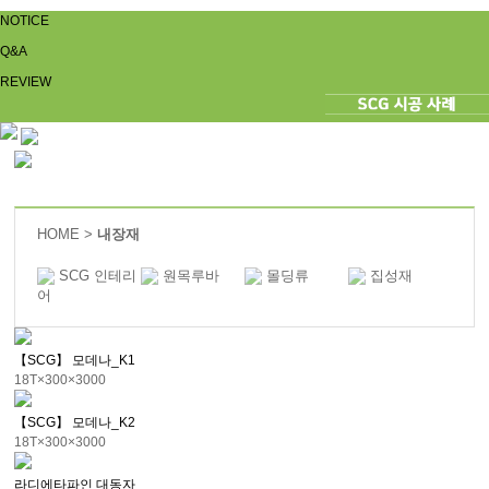
NOTICE
Q&A
REVIEW
HOME >
내장재
SCG 인테리
원목루바
몰딩류
집성재
어
【SCG】 모데나_K1
18T×300×3000
【SCG】 모데나_K2
18T×300×3000
라디에타파인 대동자